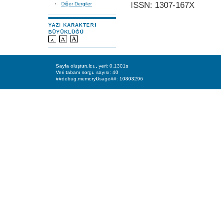
ISSN: 1307-167X
Diğer Dergiler
YAZI KARAKTERI
BÜYÜKLÜĞÜ
Sayfa oluşturuldu, yeri: 0.1301s
Veri tabanı sorgu sayısı: 40
##debug.memoryUsage##: 10803296