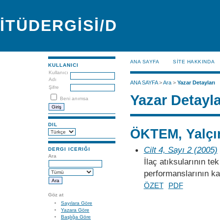
İTÜDERGİSİ/D
ANA SAYFA
SİTE HAKKINDA
KULLANICI
Kullanıcı
Adı
ANA SAYFA
>
Ara
>
Yazar Detayları
Şifre
Yazar Detayla
Beni anımsa
DIL
ÖKTEM, Yalçı
Cilt 4, Sayı 2 (2005)
DERGI ICERIĞI
Ara
İlaç atıksularının te
performanslarının ka
ÖZET
PDF
Göz at
Sayılara Göre
Yazara Göre
Başlığa Göre