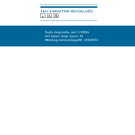
YAZI KARAKTERI BÜYÜKLÜĞÜ
Sayfa oluşturuldu, yeri: 0.0968s
Veri tabanı sorgu sayısı: 40
##debug.memoryUsage##: 10808552