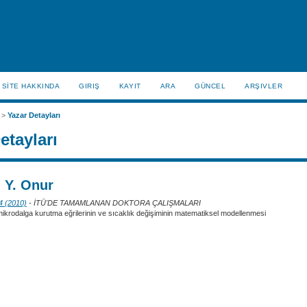
SİTE HAKKINDA
GIRIŞ
KAYIT
ARA
GÜNCEL
ARŞIVLER
>
Yazar Detayları
etayları
 Y. Onur
 4 (2010)
- İTÜ'DE TAMAMLANAN DOKTORA ÇALIŞMALARI
ikrodalga kurutma eğrilerinin ve sıcaklık değişiminin matematiksel modellenmesi