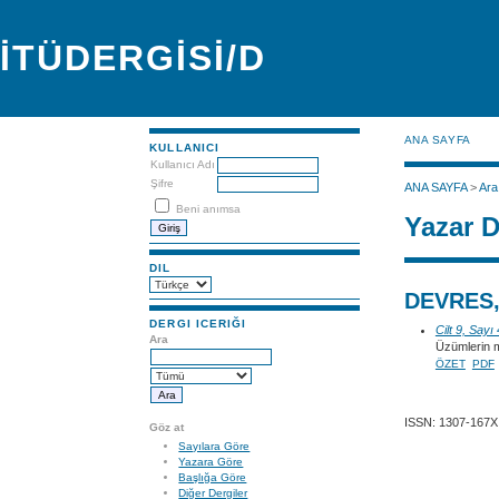
İTÜDERGİSİ/D
ANA SAYFA
KULLANICI
Kullanıcı Adı
Şifre
ANA SAYFA
>
Ara
Beni anımsa
Yazar D
DIL
DEVRES,
DERGI ICERIĞI
Cilt 9, Sayı
Ara
Üzümlerin m
ÖZET
PDF
ISSN: 1307-167X
Göz at
Sayılara Göre
Yazara Göre
Başlığa Göre
Diğer Dergiler