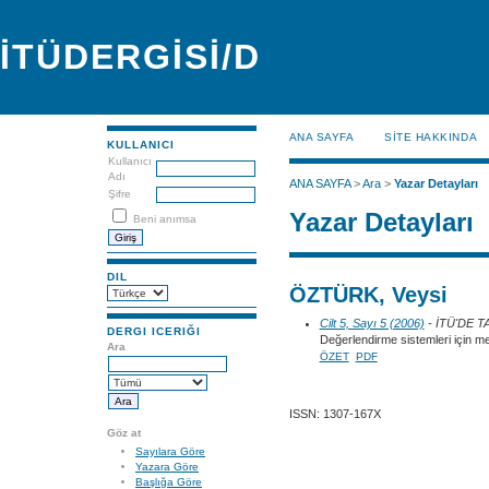
İTÜDERGİSİ/D
ANA SAYFA
SİTE HAKKINDA
KULLANICI
Kullanıcı
Adı
ANA SAYFA
>
Ara
>
Yazar Detayları
Şifre
Yazar Detayları
Beni anımsa
DIL
ÖZTÜRK, Veysi
Cilt 5, Sayı 5 (2006)
- İTÜ'DE 
DERGI ICERIĞI
Değerlendirme sistemleri için 
Ara
ÖZET
PDF
ISSN: 1307-167X
Göz at
Sayılara Göre
Yazara Göre
Başlığa Göre