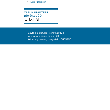
Diğer Dergiler
YAZI KARAKTERI
BÜYÜKLÜĞÜ
Sayfa oluşturuldu, yeri: 0.1052s
Veri tabanı sorgu sayısı: 40
##debug.memoryUsage##: 10809496