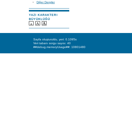
Diğer Dergiler
YAZI KARAKTERI
BÜYÜKLÜĞÜ
Sayfa oluşturuldu, yeri: 0.1095s
Veri tabanı sorgu sayısı: 40
##debug.memoryUsage##: 10801480