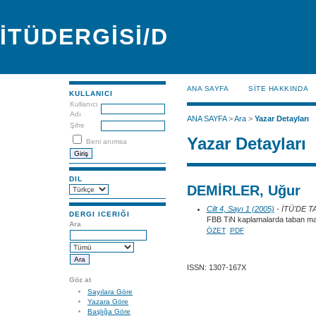
İTÜDERGİSİ/D
ANA SAYFA
SİTE HAKKINDA
KULLANICI
Kullanıcı
Adı
ANA SAYFA
>
Ara
>
Yazar Detayları
Şifre
Yazar Detayları
Beni anımsa
DIL
DEMİRLER, Uğur
Cilt 4, Sayı 1 (2005)
- İTÜ'DE 
DERGI ICERIĞI
FBB TiN kaplamalarda taban malz
Ara
ÖZET
PDF
ISSN: 1307-167X
Göz at
Sayılara Göre
Yazara Göre
Başlığa Göre