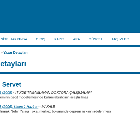
SİTE HAKKINDA
GIRIŞ
KAYIT
ARA
GÜNCEL
ARŞIVLER
>
Yazar Detayları
etayları
 Servet
 3 (2008)
- İTÜ'DE TAMAMLANAN DOKTORA ÇALIŞMALARI
eminin geoit modellemesinde kullanılabilirliğinin araştırılması
 3 (2006): Kısım 1 Haziran
- MAKALE
ilırmak Nehir Yatağı Tokat merkez bölümünde deprem riskinin irdelenmesi