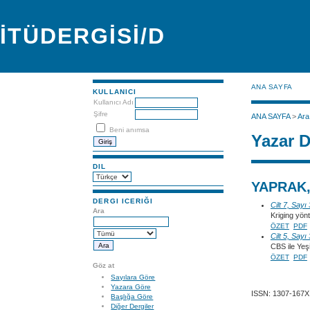
İTÜDERGİSİ/D
ANA SAYFA
KULLANICI
Kullanıcı Adı
Şifre
ANA SAYFA
>
Ara
Beni anımsa
Yazar D
DIL
YAPRAK,
DERGI ICERIĞI
Cilt 7, Sayı
Ara
Kriging yönt
ÖZET
PDF
Cilt 5, Sayı
CBS ile Yeş
ÖZET
PDF
Göz at
Sayılara Göre
Yazara Göre
ISSN: 1307-167X
Başlığa Göre
Diğer Dergiler