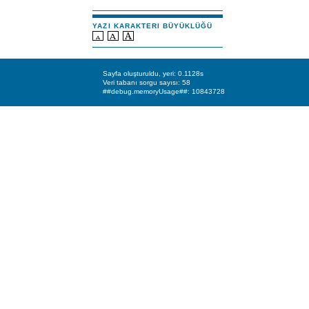
YAZI KARAKTERI BÜYÜKLÜĞÜ
Sayfa oluşturuldu, yeri: 0.1128s
Veri tabanı sorgu sayısı: 58
##debug.memoryUsage##: 10843728