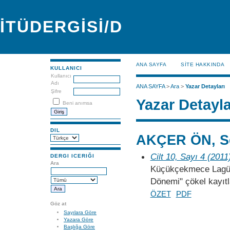
İTÜDERGİSİ/D
ANA SAYFA
SİTE HAKKINDA
KULLANICI
Kullanıcı
Adı
ANA SAYFA
>
Ara
>
Yazar Detayları
Şifre
Yazar Detayla
Beni anımsa
DIL
AKÇER ÖN, S
Cilt 10, Sayı 4 (2011
DERGI ICERIĞI
Ara
Küçükçekmece Lagünü
Dönemi" çökel kayıtl
ÖZET
PDF
Göz at
Sayılara Göre
Yazara Göre
Başlığa Göre