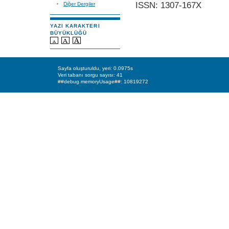
ISSN: 1307-167X
Diğer Dergiler
YAZI KARAKTERI
BÜYÜKLÜĞÜ
Sayfa oluşturuldu, yeri: 0.0975s
Veri tabanı sorgu sayısı: 41
##debug.memoryUsage##: 10819272