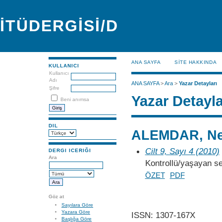
İTÜDERGİSİ/D
ANA SAYFA
SİTE HAKKINDA
KULLANICI
Kullanıcı
Adı
ANA SAYFA
>
Ara
>
Yazar Detayları
Şifre
Yazar Detayla
Beni anımsa
DIL
ALEMDAR, Ne
Cilt 9, Sayı 4 (2010)
DERGI ICERIĞI
Ara
Kontrollü/yaşayan se
ÖZET
PDF
Göz at
Sayılara Göre
Yazara Göre
ISSN: 1307-167X
Başlığa Göre