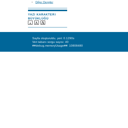
Diğer Dergiler
YAZI KARAKTERI
BÜYÜKLÜĞÜ
Sayfa oluşturuldu, yeri: 0.1290s
Veri tabanı sorgu sayısı: 40
##debug.memoryUsage##: 10808480