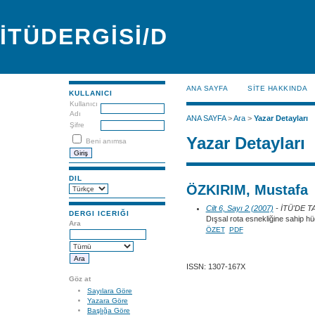
İTÜDERGİSİ/D
ANA SAYFA
SİTE HAKKINDA
KULLANICI
Kullanıcı
Adı
ANA SAYFA
>
Ara
>
Yazar Detayları
Şifre
Yazar Detayları
Beni anımsa
DIL
ÖZKIRIM, Mustafa
Cilt 6, Sayı 2 (2007)
- İTÜ'DE 
DERGI ICERIĞI
Dışsal rota esnekliğine sahip hü
Ara
ÖZET
PDF
ISSN: 1307-167X
Göz at
Sayılara Göre
Yazara Göre
Başlığa Göre