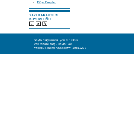
Diğer Dergiler
YAZI KARAKTERI
BÜYÜKLÜĞÜ
Sayfa oluşturuldu, yeri: 0.1049s
Veri tabanı sorgu sayısı: 40
##debug.memoryUsage##: 10811272