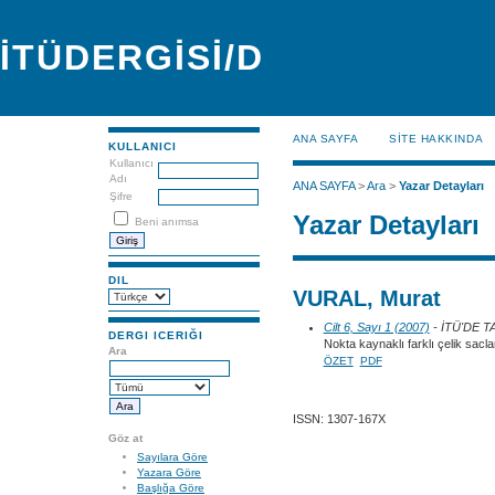
İTÜDERGİSİ/D
ANA SAYFA
SİTE HAKKINDA
KULLANICI
Kullanıcı
Adı
ANA SAYFA
>
Ara
>
Yazar Detayları
Şifre
Yazar Detayları
Beni anımsa
DIL
VURAL, Murat
Cilt 6, Sayı 1 (2007)
- İTÜ'DE 
DERGI ICERIĞI
Nokta kaynaklı farklı çelik sacl
Ara
ÖZET
PDF
ISSN: 1307-167X
Göz at
Sayılara Göre
Yazara Göre
Başlığa Göre