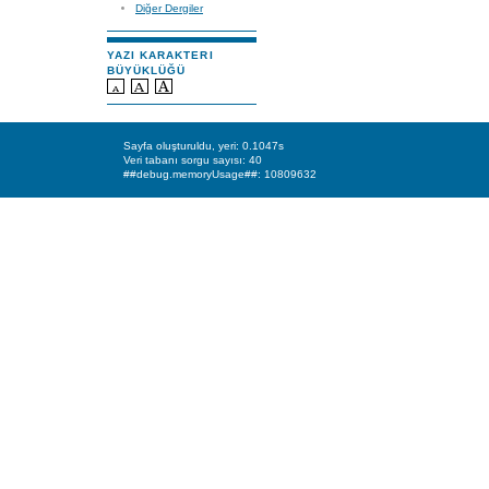
Diğer Dergiler
YAZI KARAKTERI
BÜYÜKLÜĞÜ
Sayfa oluşturuldu, yeri: 0.1047s
Veri tabanı sorgu sayısı: 40
##debug.memoryUsage##: 10809632