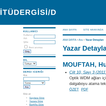
İTÜDERGİSİ/D
ANA SAYFA
SİTE HAKKINDA
KULLANICI
Kullanıcı
Adı
ANA SAYFA
>
Ara
>
Yazar Detayları
Şifre
Yazar Detayla
Beni anımsa
DIL
MOUFTAH, Hus
Cilt 10, Sayı 3 (2011
DERGI ICERIĞI
Ara
Optik WDM ağları için 
dalgaboyu atama tekn
ÖZET
PDF
Göz at
Sayılara Göre
Yazara Göre
Başlığa Göre