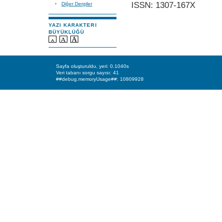
ISSN: 1307-167X
Diğer Dergiler
YAZI KARAKTERI
BÜYÜKLÜĞÜ
Sayfa oluşturuldu, yeri: 0.1040s
Veri tabanı sorgu sayısı: 41
##debug.memoryUsage##: 10809928