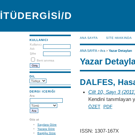
İTÜDERGİSİ/D
ANA SAYFA
SİTE HAKKINDA
KULLANICI
Kullanıcı
Adı
ANA SAYFA
>
Ara
>
Yazar Detayları
Şifre
Yazar Detayla
Beni anımsa
DIL
DALFES, Has
Cilt 10, Sayı 3 (2011
DERGI ICERIĞI
Ara
Kendini tanımlayan y
ÖZET
PDF
Göz at
Sayılara Göre
Yazara Göre
ISSN: 1307-167X
Başlığa Göre