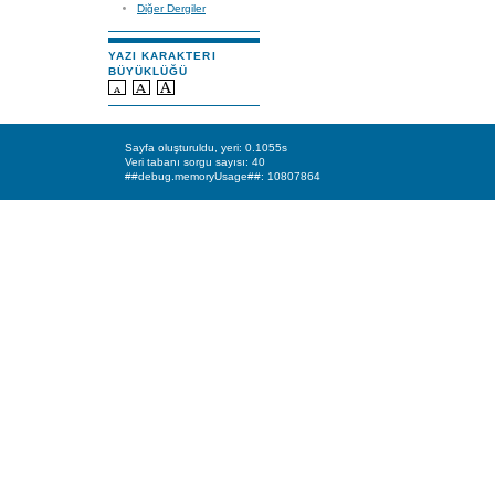
Diğer Dergiler
YAZI KARAKTERI
BÜYÜKLÜĞÜ
Sayfa oluşturuldu, yeri: 0.1055s
Veri tabanı sorgu sayısı: 40
##debug.memoryUsage##: 10807864