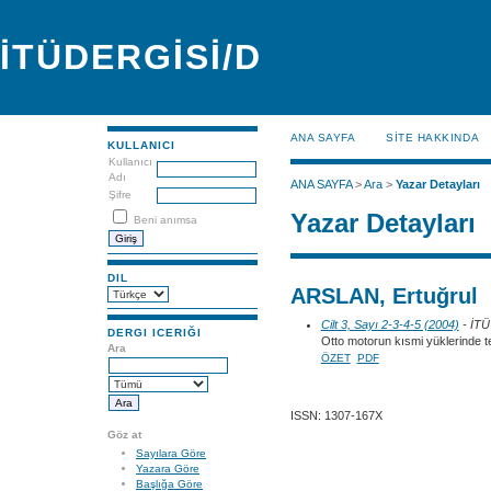
İTÜDERGİSİ/D
ANA SAYFA
SİTE HAKKINDA
KULLANICI
Kullanıcı
Adı
ANA SAYFA
>
Ara
>
Yazar Detayları
Şifre
Yazar Detayları
Beni anımsa
DIL
ARSLAN, Ertuğrul
Cilt 3, Sayı 2-3-4-5 (2004)
- İT
DERGI ICERIĞI
Otto motorun kısmi yüklerinde t
Ara
ÖZET
PDF
ISSN: 1307-167X
Göz at
Sayılara Göre
Yazara Göre
Başlığa Göre