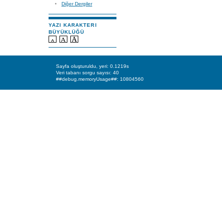
Diğer Dergiler
YAZI KARAKTERI
BÜYÜKLÜĞÜ
Sayfa oluşturuldu, yeri: 0.1219s
Veri tabanı sorgu sayısı: 40
##debug.memoryUsage##: 10804560