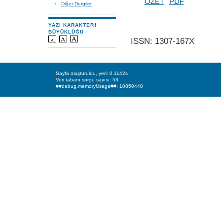
ÖZET
PDF
Diğer Dergiler
YAZI KARAKTERI
BÜYÜKLÜĞÜ
ISSN: 1307-167X
Sayfa oluşturuldu, yeri: 0.1142s
Veri tabanı sorgu sayısı: 53
##debug.memoryUsage##: 10850440