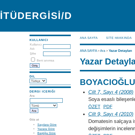
İTÜDERGİSİ/D
ANA SAYFA
SİTE HAKKINDA
KULLANICI
Kullanıcı
Adı
ANA SAYFA
>
Ara
>
Yazar Detayları
Şifre
Yazar Detayla
Beni anımsa
DIL
BOYACIOĞLU,
Cilt 7, Sayı 4 (2008)
DERGI ICERIĞI
Ara
Soya esaslı bileşenle
ÖZET
PDF
Cilt 9, Sayı 4 (2010)
Göz at
Domatesin salçaya i
Sayılara Göre
değişimlerin incelen
Yazara Göre
Başlığa Göre