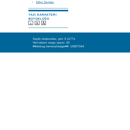
Diğer Dergiler
YAZI KARAKTERI
BÜYÜKLÜĞÜ
Sayfa oluşturuldu, yeri: 0.1177s
Veri tabanı sorgu sayısı: 40
##debug.memoryUsage##: 10807344