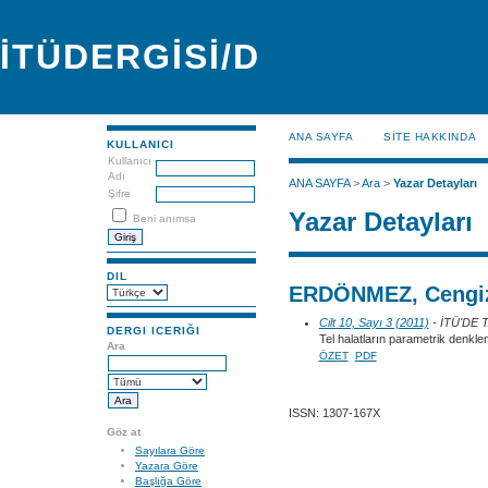
İTÜDERGİSİ/D
ANA SAYFA
SİTE HAKKINDA
KULLANICI
Kullanıcı
Adı
ANA SAYFA
>
Ara
>
Yazar Detayları
Şifre
Yazar Detayları
Beni anımsa
DIL
ERDÖNMEZ, Cengi
Cilt 10, Sayı 3 (2011)
- İTÜ'DE
DERGI ICERIĞI
Tel halatların parametrik denklem
Ara
ÖZET
PDF
ISSN: 1307-167X
Göz at
Sayılara Göre
Yazara Göre
Başlığa Göre