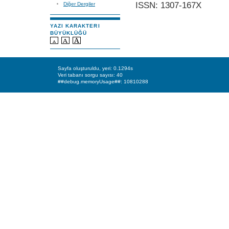
ISSN: 1307-167X
Diğer Dergiler
YAZI KARAKTERI
BÜYÜKLÜĞÜ
Sayfa oluşturuldu, yeri: 0.1294s
Veri tabanı sorgu sayısı: 40
##debug.memoryUsage##: 10810288