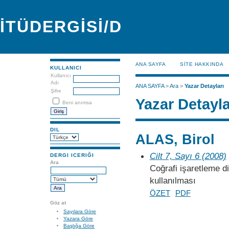
İTÜDERGİSİ/D
ANA SAYFA
SİTE HAKKINDA
KULLANICI
Kullanıcı
Adı
ANA SAYFA
>
Ara
>
Yazar Detayları
Şifre
Yazar Detayla
Beni anımsa
DIL
ALAS, Birol
Cilt 7, Sayı 6 (2008)
DERGI ICERIĞI
Ara
Coğrafi işaretleme di
kullanılması
ÖZET
PDF
Göz at
Sayılara Göre
Yazara Göre
Başlığa Göre