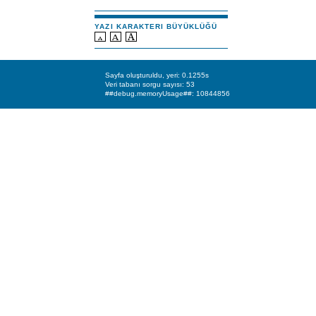
YAZI KARAKTERI BÜYÜKLÜĞÜ
Sayfa oluşturuldu, yeri: 0.1255s
Veri tabanı sorgu sayısı: 53
##debug.memoryUsage##: 10844856