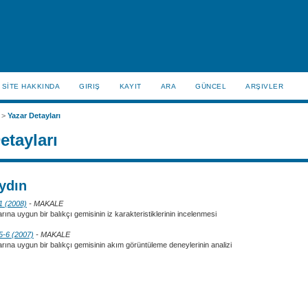
SİTE HAKKINDA
GIRIŞ
KAYIT
ARA
GÜNCEL
ARŞIVLER
>
Yazar Detayları
etayları
ydın
 1 (2008)
- MAKALE
rına uygun bir balıkçı gemisinin iz karakteristiklerinin incelenmesi
 5-6 (2007)
- MAKALE
arına uygun bir balıkçı gemisinin akım görüntüleme deneylerinin analizi