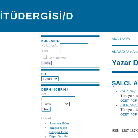
İTÜDERGİSİ/D
ANA SAYFA
KULLANICI
Kullanıcı Adı
Şifre
ANA SAYFA
>
Ara
Beni anımsa
Yazar D
DIL
ŞALCI, A
DERGI ICERIĞI
Cilt 7, Sayı
Ara
Türkiye sula
ÖZET
PDF
Cilt 6, Sayı
Türkiye sul
ÖZET
PDF
Göz at
Sayılara Göre
Yazara Göre
ISSN: 1307-167X
Başlığa Göre
Diğer Dergiler