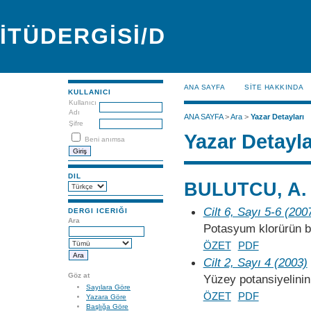
İTÜDERGİSİ/D
ANA SAYFA
SİTE HAKKINDA
KULLANICI
Kullanıcı
Adı
ANA SAYFA
>
Ara
>
Yazar Detayları
Şifre
Yazar Detayla
Beni anımsa
DIL
BULUTCU, A. 
Cilt 6, Sayı 5-6 (200
DERGI ICERIĞI
Ara
Potasyum klorürün b
ÖZET
PDF
Cilt 2, Sayı 4 (2003)
Göz at
Yüzey potansiyelinin s
Sayılara Göre
ÖZET
PDF
Yazara Göre
Başlığa Göre