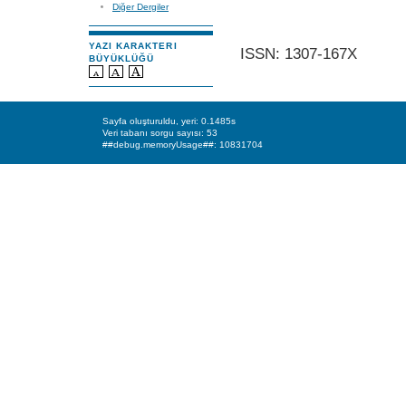
Diğer Dergiler
YAZI KARAKTERI
ISSN: 1307-167X
BÜYÜKLÜĞÜ
Sayfa oluşturuldu, yeri: 0.1485s
Veri tabanı sorgu sayısı: 53
##debug.memoryUsage##: 10831704