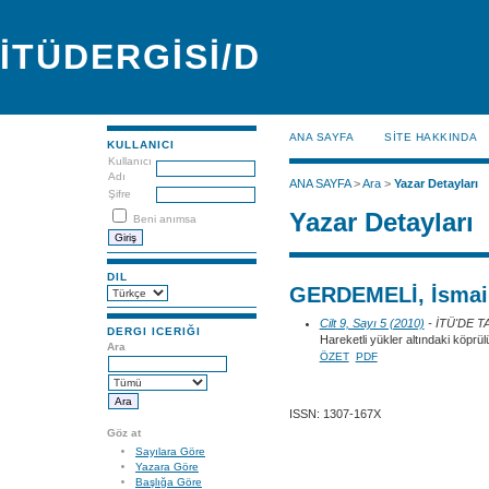
İTÜDERGİSİ/D
ANA SAYFA
SİTE HAKKINDA
KULLANICI
Kullanıcı
Adı
ANA SAYFA
>
Ara
>
Yazar Detayları
Şifre
Yazar Detayları
Beni anımsa
DIL
GERDEMELİ, İsmai
Cilt 9, Sayı 5 (2010)
- İTÜ'DE 
DERGI ICERIĞI
Hareketli yükler altındaki köprül
Ara
ÖZET
PDF
ISSN: 1307-167X
Göz at
Sayılara Göre
Yazara Göre
Başlığa Göre