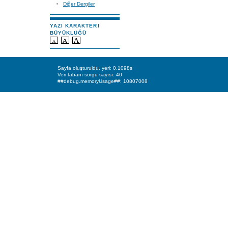
Diğer Dergiler
YAZI KARAKTERI
BÜYÜKLÜĞÜ
Sayfa oluşturuldu, yeri: 0.1098s
Veri tabanı sorgu sayısı: 40
##debug.memoryUsage##: 10807008