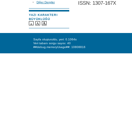
ISSN: 1307-167X
Diğer Dergiler
YAZI KARAKTERI
BÜYÜKLÜĞÜ
Sayfa oluşturuldu, yeri: 0.1064s
Veri tabanı sorgu sayısı: 40
##debug.memoryUsage##: 10808816