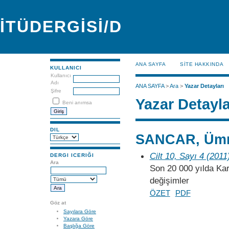
İTÜDERGİSİ/D
ANA SAYFA
SİTE HAKKINDA
KULLANICI
Kullanıcı
Adı
ANA SAYFA
>
Ara
>
Yazar Detayları
Şifre
Yazar Detayla
Beni anımsa
DIL
SANCAR, Üm
Cilt 10, Sayı 4 (2011
DERGI ICERIĞI
Ara
Son 20 000 yılda Ka
değişimler
ÖZET
PDF
Göz at
Sayılara Göre
Yazara Göre
Başlığa Göre