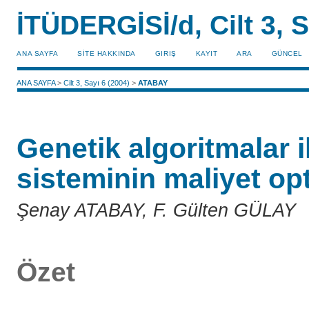
İTÜDERGİSİ/d, Cilt 3, S
ANA SAYFA
SİTE HAKKINDA
GIRIŞ
KAYIT
ARA
GÜNCEL
ANA SAYFA
>
Cilt 3, Sayı 6 (2004)
>
ATABAY
Genetik algoritmalar i
sisteminin maliyet o
Şenay ATABAY, F. Gülten GÜLAY
Özet