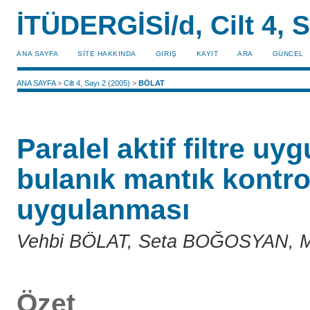
İTÜDERGİSİ/d, Cilt 4, S
ANA SAYFA
SİTE HAKKINDA
GIRIŞ
KAYIT
ARA
GÜNCEL
ANA SAYFA
>
Cilt 4, Sayı 2 (2005)
>
BÖLAT
Paralel aktif filtre u
bulanık mantık kontro
uygulanması
Vehbi BÖLAT, Seta BOĞOSYAN, 
Özet