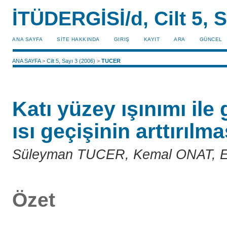
İTÜDERGİSİ/d, Cilt 5, S
ANA SAYFA
SİTE HAKKINDA
GIRIŞ
KAYIT
ARA
GÜNCEL
ANA SAYFA
>
Cilt 5, Sayı 3 (2006)
>
TUCER
Katı yüzey ışınımı ile 
ısı geçişinin arttırılma
Süleyman TUCER, Kemal ONAT, 
Özet