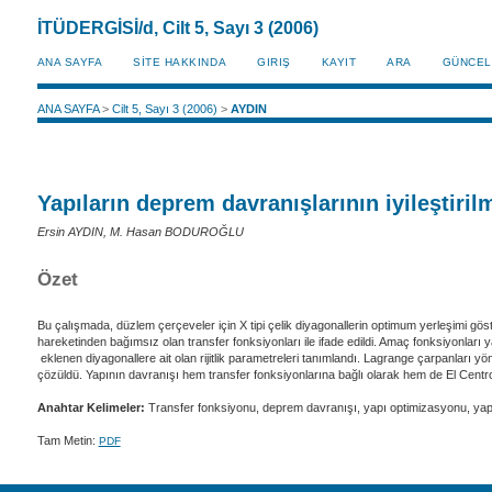
İTÜDERGİSİ/d, Cilt 5, Sayı 3 (2006)
ANA SAYFA
SİTE HAKKINDA
GIRIŞ
KAYIT
ARA
GÜNCEL
ANA SAYFA
>
Cilt 5, Sayı 3 (2006)
>
AYDIN
Yapıların deprem davranışlarının iyileştiri
Ersin AYDIN, M. Hasan BODUROĞLU
Özet
Bu çalışmada, düzlem çerçeveler için X tipi çelik diyagonallerin optimum yerleşimi gös
hareketinden bağımsız olan transfer fonksiyonları ile ifade edildi. Amaç fonksiyonlar
eklenen diyagonallere ait olan rijitlik parametreleri tanımlandı. Lagrange çarpanları y
çözüldü. Yapının davranışı hem transfer fonksiyonlarına bağlı olarak hem de El Centro 
Anahtar Kelimeler:
Transfer fonksiyonu, deprem davranışı, yapı optimizasyonu, yapı 
Tam Metin:
PDF