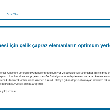
ARŞIVLER
lmesi için çelik çapraz elemanların optimum yer
terildi. Optimum yerleşim diyagonallerin optimum yer ve büyüklükleri tanımlandı. Birinci mod e
ı yapının birinci moduna karşı gelen transfer fonksiyonu tepe deplasmanı ve taban kesme kuvv
öntemi kullanılarak optimumluk kriterleri türetildi. Ortaya çıkan doğrusal olmayan denklem takı
deprem kuvvetleri altında araştırıldı.
iyileştirmesi.