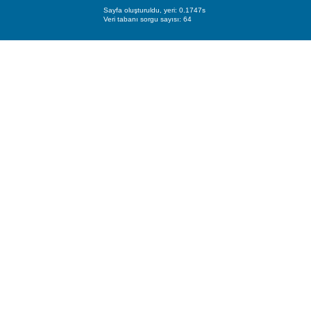
Sayfa oluşturuldu, yeri: 0.1747s
Veri tabanı sorgu sayısı: 64