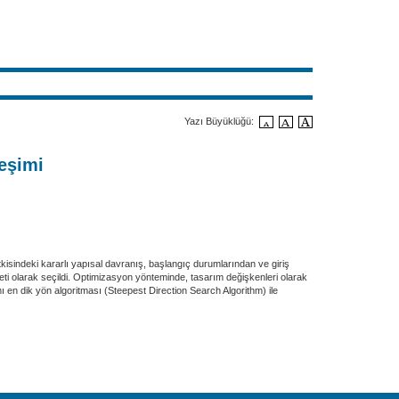
Yazı Büyüklüğü:
leşimi
tkisindeki kararlı yapısal davranış, başlangıç durumlarından ve giriş
eti olarak seçildi. Optimizasyon yönteminde, tasarım değişkenleri olarak
mı en dik yön algoritması (Steepest Direction Search Algorithm) ile