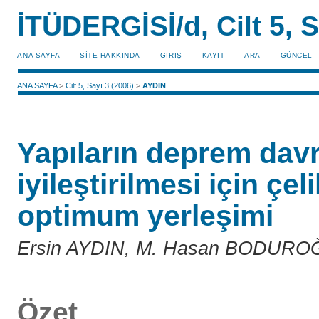
İTÜDERGİSİ/d, Cilt 5, S
ANA SAYFA
SİTE HAKKINDA
GIRIŞ
KAYIT
ARA
GÜNCEL
ANA SAYFA
>
Cilt 5, Sayı 3 (2006)
>
AYDIN
Yapıların deprem davr
iyileştirilmesi için çe
optimum yerleşimi
Ersin AYDIN, M. Hasan BODURO
Özet