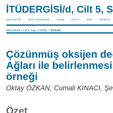
İTÜDERGİSİ/d, Cilt 5, S
ANA SAYFA
SİTE HAKKINDA
GIRIŞ
KAYIT
ARA
GÜNCEL
ANA SAYFA
>
Cilt 5, Sayı 3 (2006)
>
ÖZKAN
Çözünmüş oksijen değ
Ağları ile belirlenmes
örneği
Oktay ÖZKAN, Cumali KINACI, Ş
Özet