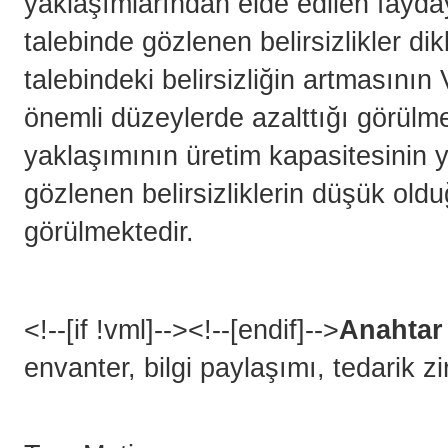
yaklaşımlarından elde edilen fayda
talebinde gözlenen belirsizlikler di
talebindeki belirsizliğin artmasını
önemli düzeylerde azalttığı görülm
yaklaşımının üretim kapasitesinin 
gözlenen belirsizliklerin düşük ol
görülmektedir.
<!--[if !vml]-->
<!--[endif]-->
Anahtar
envanter, bilgi paylaşımı, tedarik z