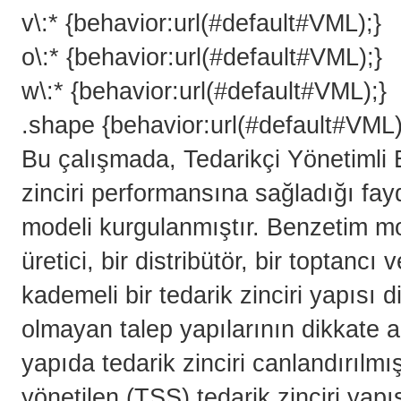
v\:* {behavior:url(#default#VML);}
o\:* {behavior:url(#default#VML);}
w\:* {behavior:url(#default#VML);}
.shape {behavior:url(#default#VML
Bu çalışmada, Tedarikçi Yönetimli 
zinciri performansına sağladığı fay
modeli kurgulanmıştır. Benzetim mod
üretici, bir distribütör, bir toptanc
kademeli bir tedarik zinciri yapısı d
olmayan talep yapılarının dikkate a
yapıda tedarik zinciri canlandırılmış
yönetilen (TSS) tedarik zinciri yapı