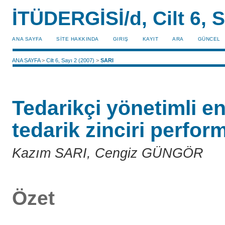
İTÜDERGİSİ/d, Cilt 6, S
ANA SAYFA
SİTE HAKKINDA
GIRIŞ
KAYIT
ARA
GÜNCEL
ANA SAYFA
>
Cilt 6, Sayı 2 (2007)
>
SARI
Tedarikçi yönetimli e
tedarik zinciri perfor
Kazım SARI, Cengiz GÜNGÖR
Özet