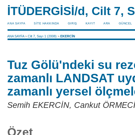
İTÜDERGİSİ/d, Cilt 7, S
ANA SAYFA
SİTE HAKKINDA
GIRIŞ
KAYIT
ARA
GÜNCEL
ANA SAYFA
>
Cilt 7, Sayı 1 (2008)
>
EKERCİN
Tuz Gölü'ndeki su rez
zamanlı LANDSAT uydu
zamanlı yersel ölçmele
Semih EKERCİN, Cankut ÖRMEC
Özet