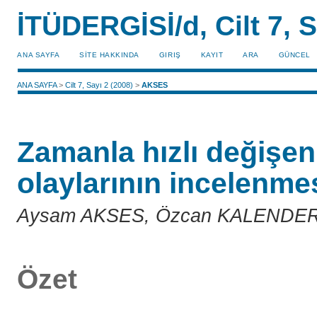
İTÜDERGİSİ/d, Cilt 7, S
ANA SAYFA
SİTE HAKKINDA
GIRIŞ
KAYIT
ARA
GÜNCEL
ANA SAYFA
>
Cilt 7, Sayı 2 (2008)
>
AKSES
Zamanla hızlı değişen
olaylarının incelenme
Aysam AKSES, Özcan KALENDER
Özet