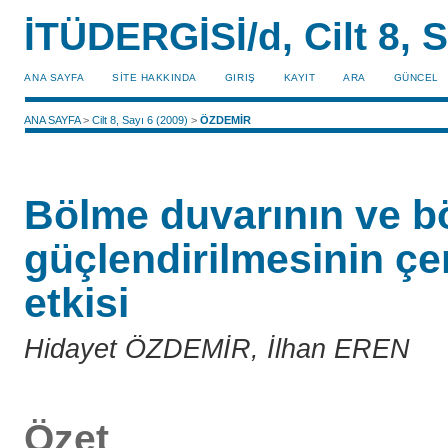
İTÜDERGİSİ/d, Cilt 8, S
ANA SAYFA
SİTE HAKKINDA
GIRIŞ
KAYIT
ARA
GÜNCEL
ANA SAYFA
>
Cilt 8, Sayı 6 (2009)
>
ÖZDEMİR
Bölme duvarının ve b
güçlendirilmesinin çe
etkisi
Hidayet ÖZDEMİR, İlhan EREN
Özet