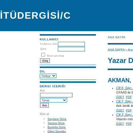
İTÜDERGİSİ/C
ANA SAYFA
KULLANICI
Kullanıcı Adı
Şifre
ANA SAYFA
>
Ara
Beni anımsa
Yazar D
DIL
AKMAN, 
DERGI ICERIĞI
Cilt 6, Sayı
Ara
GFAAS ile b
ÖZET
PDF
Cilt 7, Sayı
Atık lastik 
ÖZET
PDF
Göz at
Cilt 3, Sayı
Sayılara Göre
Vitamin-min
Yazara Göre
ÖZET
PDF
Başlığa Göre
Diğer Dergiler