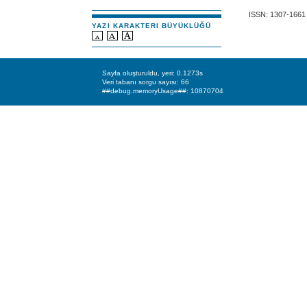
ISSN: 1307-1661
YAZI KARAKTERI BÜYÜKLÜĞÜ
Sayfa oluşturuldu, yeri: 0.1273s
Veri tabanı sorgu sayısı: 66
##debug.memoryUsage##: 10870704