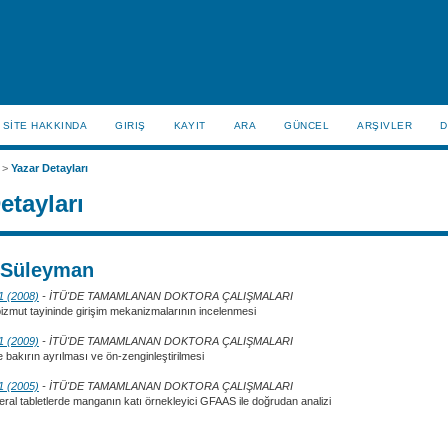
SİTE HAKKINDA
GIRIŞ
KAYIT
ARA
GÜNCEL
ARŞIVLER
D
>
Yazar Detayları
etayları
Süleyman
 1 (2008)
- İTÜ'DE TAMAMLANAN DOKTORA ÇALIŞMALARI
izmut tayininde girişim mekanizmalarının incelenmesi
 1 (2009)
- İTÜ'DE TAMAMLANAN DOKTORA ÇALIŞMALARI
ile bakırın ayrılması ve ön-zenginleştirilmesi
 1 (2005)
- İTÜ'DE TAMAMLANAN DOKTORA ÇALIŞMALARI
eral tabletlerde manganın katı örnekleyici GFAAS ile doğrudan analizi