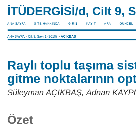
İTÜDERGİSİ/d, Cilt 9, S
ANA SAYFA
SİTE HAKKINDA
GIRIŞ
KAYIT
ARA
GÜNCEL
ANA SAYFA
>
Cilt 9, Sayı 1 (2010)
>
AÇIKBAŞ
Raylı toplu taşıma si
gitme noktalarının o
Süleyman AÇIKBAŞ, Adnan KAY
Özet