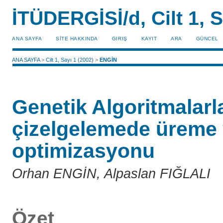
İTÜDERGİSİ/d, Cilt 1, S
ANA SAYFA
SİTE HAKKINDA
GIRIŞ
KAYIT
ARA
GÜNCEL
ANA SAYFA
>
Cilt 1, Sayı 1 (2002)
>
ENGİN
Genetik Algoritmalarla
çizelgelemede üreme
optimizasyonu
Orhan ENGİN, Alpaslan FIĞLALI
Özet