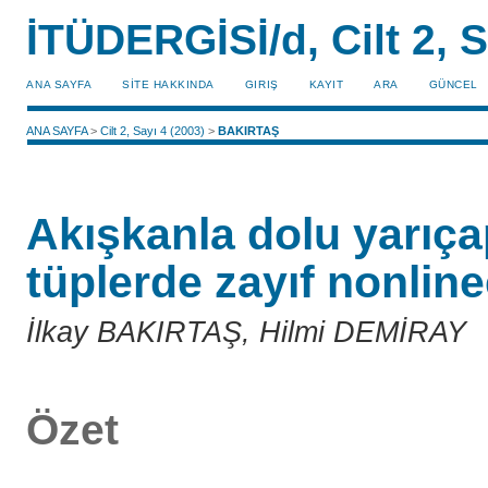
İTÜDERGİSİ/d, Cilt 2, S
ANA SAYFA
SİTE HAKKINDA
GIRIŞ
KAYIT
ARA
GÜNCEL
ANA SAYFA
>
Cilt 2, Sayı 4 (2003)
>
BAKIRTAŞ
Akışkanla dolu yarıça
tüplerde zayıf nonline
İlkay BAKIRTAŞ, Hilmi DEMİRAY
Özet