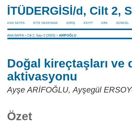
İTÜDERGİSİ/d, Cilt 2, S
ANA SAYFA
SİTE HAKKINDA
GIRIŞ
KAYIT
ARA
GÜNCEL
ANA SAYFA
>
Cilt 2, Sayı 3 (2003)
>
ARİFOĞLU
Doğal kireçtaşları ve 
aktivasyonu
Ayşe ARİFOĞLU, Ayşegül ERSO
Özet