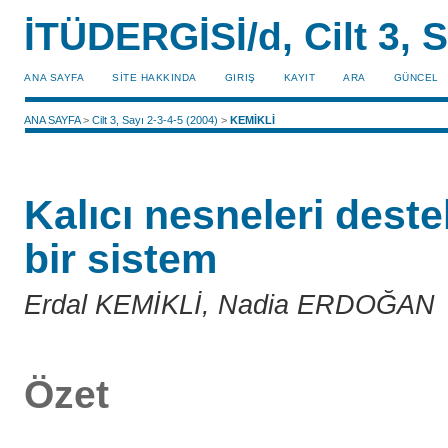
İTÜDERGİSİ/d, Cilt 3, S
ANA SAYFA
SİTE HAKKINDA
GIRIŞ
KAYIT
ARA
GÜNCEL
ANA SAYFA
>
Cilt 3, Sayı 2-3-4-5 (2004)
>
KEMİKLİ
Kalıcı nesneleri deste
bir sistem
Erdal KEMİKLİ, Nadia ERDOĞAN
Özet