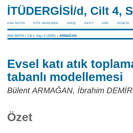
İTÜDERGİSİ/d, Cilt 4, S
ANA SAYFA
SİTE HAKKINDA
GIRIŞ
KAYIT
ARA
GÜNCEL
ANA SAYFA
>
Cilt 4, Sayı 3 (2005)
>
ARMAĞAN
Evsel katı atık topla
tabanlı modellemesi
Bülent ARMAĞAN, İbrahim DEMİR
Özet