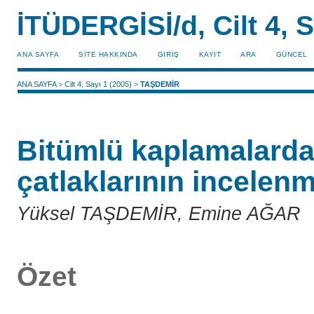
İTÜDERGİSİ/d, Cilt 4, S
ANA SAYFA
SİTE HAKKINDA
GIRIŞ
KAYIT
ARA
GÜNCEL
ANA SAYFA
>
Cilt 4, Sayı 1 (2005)
>
TAŞDEMİR
Bitümlü kaplamalarda
çatlaklarının incelen
Yüksel TAŞDEMİR, Emine AĞAR
Özet