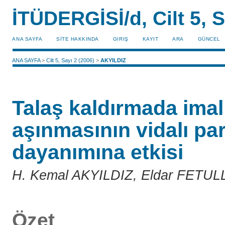
İTÜDERGİSİ/d, Cilt 5, S
ANA SAYFA
SİTE HAKKINDA
GIRIŞ
KAYIT
ARA
GÜNCEL
ANA SAYFA
>
Cilt 5, Sayı 2 (2006)
>
AKYILDIZ
Talaş kaldırmada imal 
aşınmasının vidalı pa
dayanımına etkisi
H. Kemal AKYILDIZ, Eldar FETUL
Özet