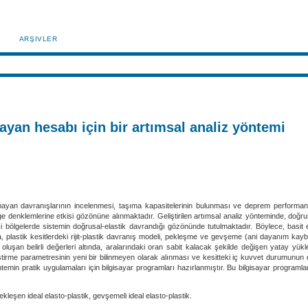
ARŞIVLER
yan hesabı için bir artımsal analiz yöntemi
an davranışlarının incelenmesi, taşıma kapasitelerinin bulunması ve deprem performansların
klemlerine etkisi gözönüne alınmaktadır. Geliştirilen artımsal analiz yönteminde, doğrusal o
daki bölgelerde sistemin doğrusal-elastik davrandığı gözönünde tutulmaktadır. Böylece, basit
 plastik kesitlerdeki rijit-plastik davranış modeli, pekleşme ve gevşeme (ani dayanım kaybı)
 oluşan belirli değerleri altında, aralarındaki oran sabit kalacak şekilde değişen yatay yü
ştirme parametresinin yeni bir bilinmeyen olarak alınması ve kesitteki iç kuvvet durumunun de
temin pratik uygulamaları için bilgisayar programları hazırlanmıştır. Bu bilgisayar program
leşen ideal elasto-plastik, gevşemeli ideal elasto-plastik.