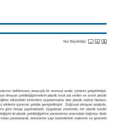
Yazı Büyüklüğü:
ın belirlenmesi amacıyla bir artımsal analiz yöntemi geliştirilmiştir.
lmayan şekildeğiştirmelerin plastik kesit adı verilen ve sınırlı plastik
 eğilme etkisindeki sistemlere uygulanmakta olan plastik mafsal hipotezi,
 etkilerini içerecek şekilde genişletilmiştir. Doğrusal olmayan analizde,
klere göre hesap yapılmaktadır. Uygulanan yöntemde, her plastik kesitin
ğişimi ile plastik şekildeğiştirme parametresi arasındaki bağıntıyı ifade
larından yararlanarak, betonarme yapı sistemlerinin malzeme ve geometri