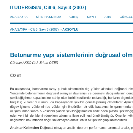
İTÜDERGİSİ/d, Cilt 6, Sayı 3 (2007)
ANA SAYFA
SİTE HAKKINDA
GIRIŞ
KAYIT
ARA
GÜNCEL
ANA SAYFA
>
Cilt 6, Sayı 3 (2007)
>
AKSOYLU
Betonarme yapı sistemlerinin doğrusal olma
Günhan AKSOYLU, Erkan ÖZER
Özet
Bu çalışmada, betonarme uzay çubuk sistemlerin dış yükler altındaki doğrusal olmay
Yöntemde betonarmenin doğrusal olmayan davranışı ve geometri değişimlerinin denge den
şekildeğiştirme kapasitesine sahip olan belirli kesitlerde toplandığı, bunların dışın
bileşik iç kuvvet durumunu da kapsayacak şekilde genelleştirilmiş olmaktadır. Ayrıca,
düşey işletme yüklerinin bu yükler için öngörülen bir yük katsayısı ile çarpımından
oluşumundan sonra o kesitteki plastik şekildeğiştirmeleri ifade eden plastik şekildeği
eden yeni bir denklemin denklem takımına ilave edilmesi öngörülmüştür. Önerilen yön
değişimleri bakımından doğrusal olmayan analizi etkin bir şekilde yapılabilmektedir.
Anahtar Kelimeler:
Doğrusal olmayan analiz, deprem performansı, artımsal analiz, pek