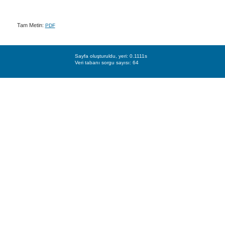
Tam Metin:
PDF
Sayfa oluşturuldu, yeri: 0.1111s
Veri tabanı sorgu sayısı: 64