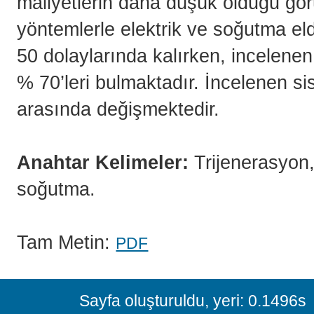
maliyetlerin daha düşük olduğu gör
yöntemlerle elektrik ve soğutma e
50 dolaylarında kalırken, incelene
% 70’leri bulmaktadır. İncelenen sis
arasında değişmektedir.
Anahtar Kelimeler:
Trijenerasyon,
soğutma.
Tam Metin:
PDF
Sayfa oluşturuldu, yeri: 0.1496s