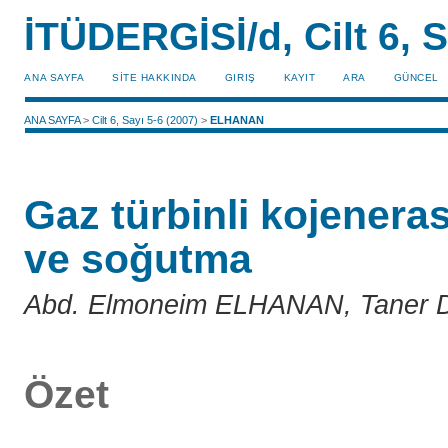
İTÜDERGİSİ/d, Cilt 6, S
ANA SAYFA
SİTE HAKKINDA
GIRIŞ
KAYIT
ARA
GÜNCEL
ANA SAYFA
>
Cilt 6, Sayı 5-6 (2007)
>
ELHANAN
Gaz türbinli kojeneras
ve soğutma
Abd. Elmoneim ELHANAN, Taner
Özet