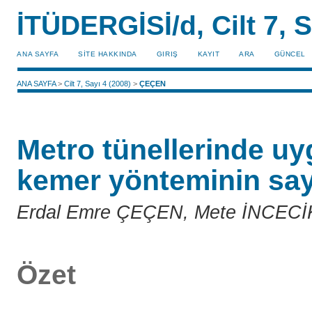
İTÜDERGİSİ/d, Cilt 7, S
ANA SAYFA
SİTE HAKKINDA
GIRIŞ
KAYIT
ARA
GÜNCEL
ANA SAYFA
>
Cilt 7, Sayı 4 (2008)
>
ÇEÇEN
Metro tünellerinde u
kemer yönteminin sayı
Erdal Emre ÇEÇEN, Mete İNCECİ
Özet