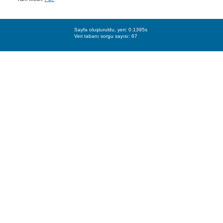
Sayfa oluşturuldu, yeri: 0.1395s
Veri tabanı sorgu sayısı: 67