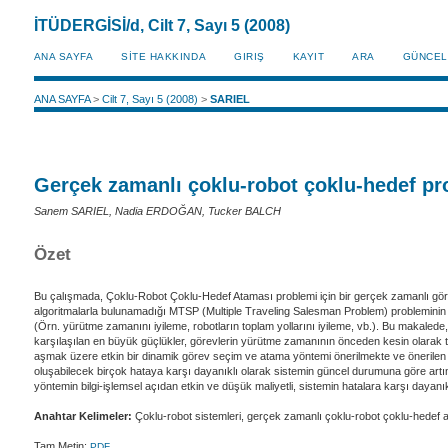
İTÜDERGİSİ/d, Cilt 7, Sayı 5 (2008)
ANA SAYFA
SİTE HAKKINDA
GIRIŞ
KAYIT
ARA
GÜNCEL
ANA SAYFA
>
Cilt 7, Sayı 5 (2008)
>
SARIEL
Gerçek zamanlı çoklu-robot çoklu-hedef pro
Sanem SARIEL, Nadia ERDOĞAN, Tucker BALCH
Özet
Bu çalışmada, Çoklu-Robot Çoklu-Hedef Ataması problemi için bir gerçek zamanlı görev
algoritmalarla bulunamadığı MTSP (Multiple Traveling Salesman Problem) probleminin her 
(Örn. yürütme zamanını iyileme, robotların toplam yollarını iyileme, vb.). Bu makaled
karşılaşılan en büyük güçlükler, görevlerin yürütme zamanının önceden kesin olarak ta
aşmak üzere etkin bir dinamik görev seçim ve atama yöntemi önerilmekte ve önerilen
oluşabilecek birçok hataya karşı dayanıklı olarak sistemin güncel durumuna göre artım
yöntemin bilgi-işlemsel açıdan etkin ve düşük maliyetli, sistemin hatalara karşı dayanıkl
Anahtar Kelimeler:
Çoklu-robot sistemleri, gerçek zamanlı çoklu-robot çoklu-hedef a
Tam Metin:
PDF