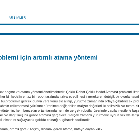
ARŞIVLER
blemi için artımlı atama yöntemi
 seçme ve atama yöntemi önerilmektedir. Çoklu-Robot Çoklu-Hedef Ataması problemi, literatür
bir hedefin en az bir robot tarafından ziyaret edilmesini gerektiren değişik bir uyarlamasıdır
e, bu problemin gerçek dünya versiyonu ele alınıp, yürütme zamanında ortaya çıkabilecek probl
hmin edilememesi, yürütme süresince değişebilen maliyet değerleri ile belirsizlik ve tutarsız
 yöntemin, hem benzetim ortamlarında hem de gerçek robotlar üzerinde yapılan testlerle baş
lı ve dağıtılmış bir görev ataması gerçekler. Gerçek zamanlı yürütmeye uygun şekilde iletişi
ı olmasını sağlayacak şekilde çalıştığını gösterir niteliktedir.
tama, artımlı görev seçimi, dinamik görev atama, hataya dayanıklılık.