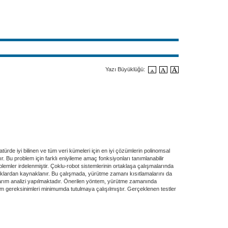
Yazı Büyüklüğü:
de iyi bilinen ve tüm veri kümeleri için en iyi çözümlerin polinomsal
. Bu problem için farklı eniyileme amaç fonksiyonları tanımlanabilir
emler irdelenmiştir. Çoklu-robot sistemlerinin ortaklaşa çalışmalarında
lıklardan kaynaklanır. Bu çalışmada, yürütme zamanı kısıtlamalarını da
arım analizi yapılmaktadır. Önerilen yöntem, yürütme zamanında
m gereksinimleri minimumda tutulmaya çalışılmıştır. Gerçeklenen testler