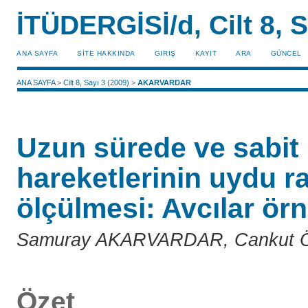
İTÜDERGİSİ/d, Cilt 8, S
ANA SAYFA
SİTE HAKKINDA
GIRIŞ
KAYIT
ARA
GÜNCEL
ANA SAYFA
>
Cilt 8, Sayı 3 (2009)
>
AKARVARDAR
Uzun sürede ve sabit 
hareketlerinin uydu ra
ölçülmesi: Avcılar ör
Samuray AKARVARDAR, Cankut Ö
Özet