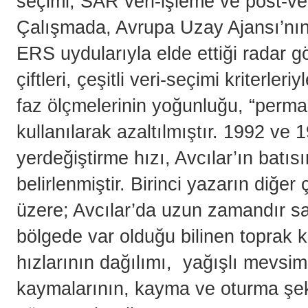
seçimi, SAR veri-işleme ve post-ve
Çalışmada, Avrupa Uzay Ajansı’nın
ERS uydularıyla elde ettiği radar gö
çiftleri, çeşitli veri-seçimi kriterler
faz ölçmelerinin yoğunluğu, “perman
kullanılarak azaltılmıştır. 1992 ve
yerdeğiştirme hızı, Avcılar’ın batıs
belirlenmiştir. Birinci yazarın diğer 
üzere; Avcılar’da uzun zamandır sab
bölgede var olduğu bilinen toprak ka
hızlarının dağılımı, yağışlı mevsi
kaymalarının, kayma ve oturma şe