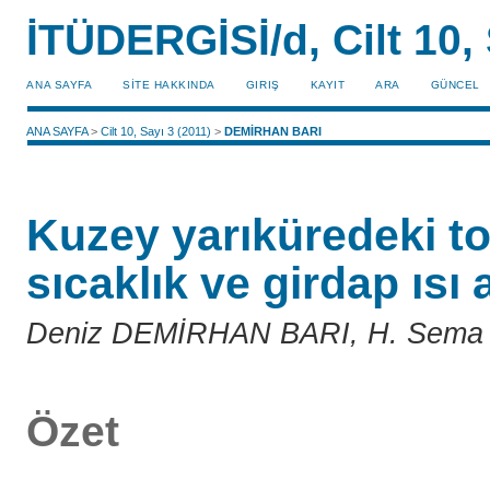
İTÜDERGİSİ/d, Cilt 10, 
ANA SAYFA
SİTE HAKKINDA
GIRIŞ
KAYIT
ARA
GÜNCEL
ANA SAYFA
>
Cilt 10, Sayı 3 (2011)
>
DEMİRHAN BARI
Kuzey yarıküredeki t
sıcaklık ve girdap ısı a
Deniz DEMİRHAN BARI, H. Sem
Özet