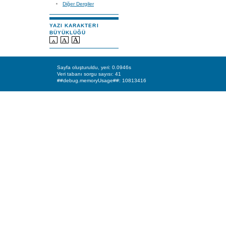
Diğer Dergiler
YAZI KARAKTERI
BÜYÜKLÜĞÜ
Sayfa oluşturuldu, yeri: 0.0946s
Veri tabanı sorgu sayısı: 41
##debug.memoryUsage##: 10813416