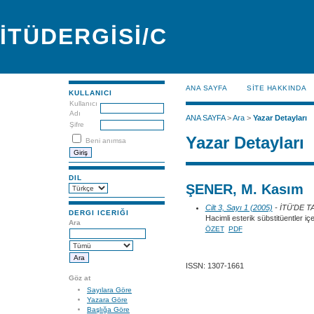
İTÜDERGİSİ/C
ANA SAYFA
SİTE HAKKINDA
KULLANICI
Kullanıcı
Adı
ANA SAYFA
>
Ara
>
Yazar Detayları
Şifre
Yazar Detayları
Beni anımsa
DIL
ŞENER, M. Kasım
Cilt 3, Sayı 1 (2005)
- İTÜ'DE 
DERGI ICERIĞI
Hacimli esterik sübstitüentler içe
Ara
ÖZET
PDF
ISSN: 1307-1661
Göz at
Sayılara Göre
Yazara Göre
Başlığa Göre