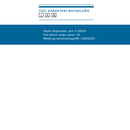
YAZI KARAKTERI BÜYÜKLÜĞÜ
Sayfa oluşturuldu, yeri: 0.1062s
Veri tabanı sorgu sayısı: 40
##debug.memoryUsage##: 10808256