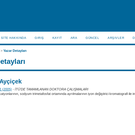
SİTE HAKKINDA
GIRIŞ
KAYIT
ARA
GÜNCEL
ARŞIVLER
D
>
Yazar Detayları
etayları
Ayçiçek
 1 (2005)
- İTÜ'DE TAMAMLANAN DOKTORA ÇALIŞMALARI
atyonlarının, sodyum trimetafosfat ortamında ayrılmalarının iyon değiştirici kromatografi ile 