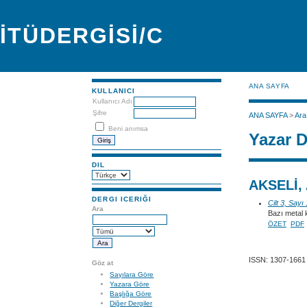
İTÜDERGİSİ/C
ANA SAYFA
KULLANICI
Kullanıcı Adı
Şifre
ANA SAYFA
>
Ara
Beni anımsa
Yazar D
DIL
AKSELİ, 
DERGI ICERIĞI
Cilt 3, Sayı
Ara
Bazı metal k
ÖZET
PDF
ISSN: 1307-1661
Göz at
Sayılara Göre
Yazara Göre
Başlığa Göre
Diğer Dergiler