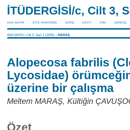
İTÜDERGİSİ/c, Cilt 3, S
ANA SAYFA
SİTE HAKKINDA
GIRIŞ
KAYIT
ARA
GÜNCEL
ANA SAYFA
>
Cilt 3, Sayı 1 (2005)
>
MARAŞ
Alopecosa fabrilis (C
Lycosidae) örümceğini
üzerine bir çalışma
Meltem MARAŞ, Kültiğin ÇAVUŞO
Özet