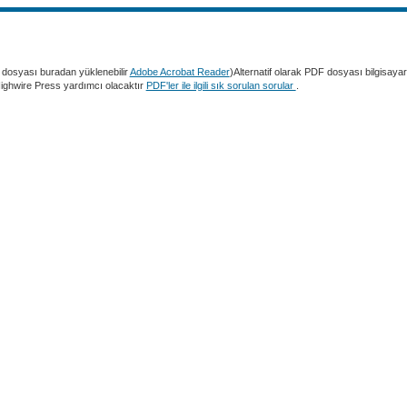
dosyası buradan yüklenebilir
Adobe Acrobat Reader
)Alternatif olarak PDF dosyası bilgisaya
 Highwire Press yardımcı olacaktır
PDF'ler ile ilgili sık sorulan sorular
.