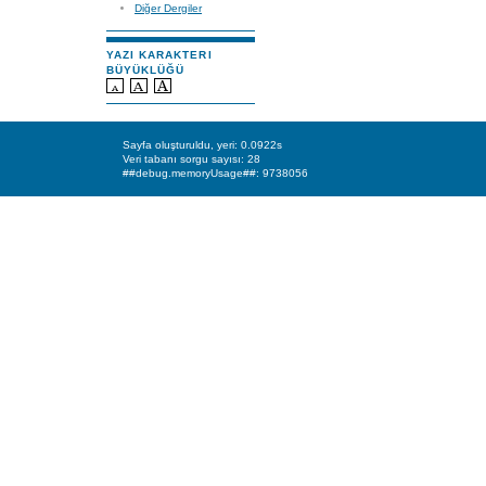
Diğer Dergiler
YAZI KARAKTERI
BÜYÜKLÜĞÜ
Sayfa oluşturuldu, yeri: 0.0922s
Veri tabanı sorgu sayısı: 28
##debug.memoryUsage##: 9738056