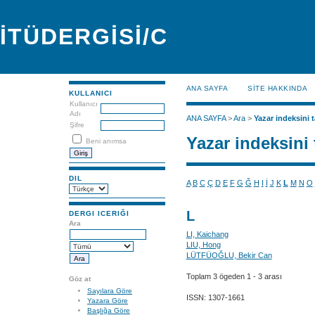
İTÜDERGİSİ/C
ANA SAYFA
SİTE HAKKINDA
KULLANICI
Kullanıcı
Adı
ANA SAYFA
>
Ara
>
Yazar indeksini t
Şifre
Yazar indeksini 
Beni anımsa
DIL
A
B
C
Ç
D
E
F
G
Ğ
H
I
İ
J
K
L
M
N
O
L
DERGI ICERIĞI
Ara
LI, Kaichang
LIU, Hong
LÜTFÜOĞLU, Bekir Can
Toplam 3 ögeden 1 - 3 arası
Göz at
Sayılara Göre
ISSN: 1307-1661
Yazara Göre
Başlığa Göre