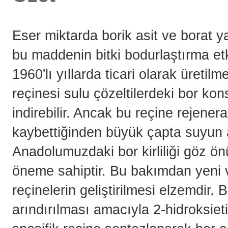
Eser miktarda borik asit ve borat y
bu maddenin bitki bodurlaştırma etk
1960'lı yıllarda ticari olarak üret
reçinesi sulu çözeltilerdeki bor k
indirebilir. Ancak bu reçine rejener
kaybettiğinden büyük çapta suyun a
Anadolumuzdaki bor kirliliği göz ön
öneme sahiptir. Bu bakımdan yeni v
reçinelerin geliştirilmesi elzemdir.
B
arındırılması amacıyla 2-hidroksieti