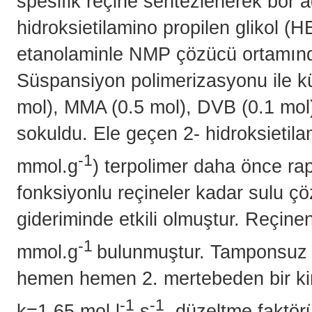
spesifik reçine sentezlenerek bor 
hidroksietilamino propilen glikol (H
etanolaminle NMP çözücü ortamında
Süspansiyon polimerizasyonu ile 
mol), MMA (0.5 mol), DVB (0.1 mol)
sokuldu. Ele geçen 2- hidroksietila
-1
mmol.g
) terpolimer daha önce rapo
fonksiyonlu reçineler kadar sulu çö
gideriminde etkili olmuştur. Reçine
-1
mmol.g
bulunmuştur. Tamponsuz ç
hemen hemen 2. mertebeden bir kinet
-1
-1
k=1.65 mol.l
.s
, düzeltme faktö