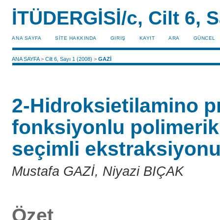
İTÜDERGİSİ/c, Cilt 6, S
ANA SAYFA
SİTE HAKKINDA
GIRIŞ
KAYIT
ARA
GÜNCEL
ANA SAYFA
>
Cilt 6, Sayı 1 (2008)
>
GAZİ
2-Hidroksietilamino pr
fonksiyonlu polimerik
seçimli ekstraksiyon
Mustafa GAZİ, Niyazi BIÇAK
Özet